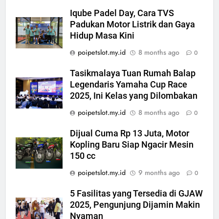
Iqube Padel Day, Cara TVS
Padukan Motor Listrik dan Gaya
Hidup Masa Kini
poipetslot.my.id
8 months ago
0
Tasikmalaya Tuan Rumah Balap
Legendaris Yamaha Cup Race
2025, Ini Kelas yang Dilombakan
poipetslot.my.id
8 months ago
0
Dijual Cuma Rp 13 Juta, Motor
Kopling Baru Siap Ngacir Mesin
150 cc
poipetslot.my.id
9 months ago
0
5 Fasilitas yang Tersedia di GJAW
2025, Pengunjung Dijamin Makin
Nyaman