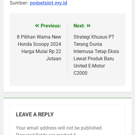
Sumber:
poipetslot.my.id
Previous:
Next:
Post
navigation
8 Pilihan Warna New
Strategi Khusus PT
Honda Scoopy 2024
Terang Dunia
Harga Mulai Rp 22
Internusa Tetap Eksis
Jutaan
Lewat Produk Baru
United E-Motor
C2000
LEAVE A REPLY
Your email address will not be published.