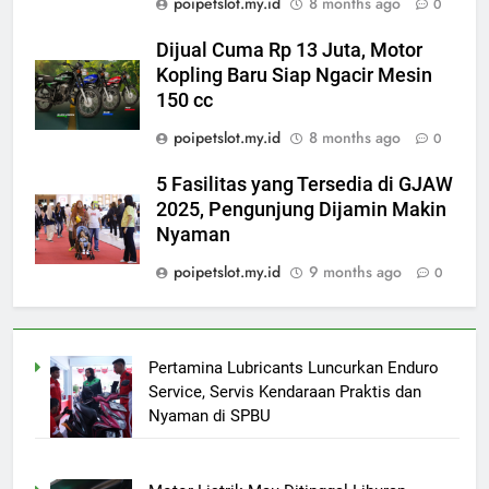
poipetslot.my.id
8 months ago
0
Dijual Cuma Rp 13 Juta, Motor
Kopling Baru Siap Ngacir Mesin
150 cc
poipetslot.my.id
8 months ago
0
5 Fasilitas yang Tersedia di GJAW
2025, Pengunjung Dijamin Makin
Nyaman
poipetslot.my.id
9 months ago
0
Pertamina Lubricants Luncurkan Enduro
Service, Servis Kendaraan Praktis dan
Nyaman di SPBU