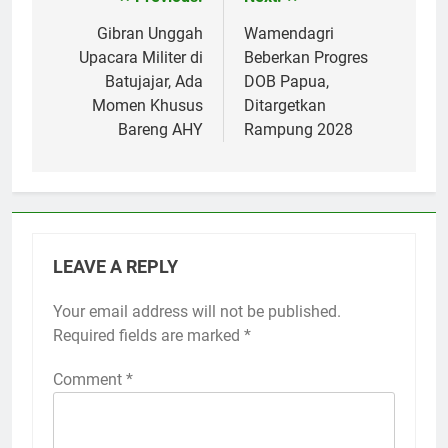
Post
navigation
Gibran Unggah
Wamendagri
Upacara Militer di
Beberkan Progres
Batujajar, Ada
DOB Papua,
Momen Khusus
Ditargetkan
Bareng AHY
Rampung 2028
LEAVE A REPLY
Your email address will not be published.
Required fields are marked
*
Comment
*