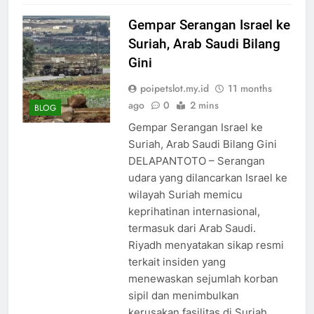
Gempar Serangan Israel ke
Suriah, Arab Saudi Bilang
Gini
poipetslot.my.id
11 months
ago
0
2 mins
BLOG
Gempar Serangan Israel ke
Suriah, Arab Saudi Bilang Gini
DELAPANTOTO – Serangan
udara yang dilancarkan Israel ke
wilayah Suriah memicu
keprihatinan internasional,
termasuk dari Arab Saudi.
Riyadh menyatakan sikap resmi
terkait insiden yang
menewaskan sejumlah korban
sipil dan menimbulkan
kerusakan fasilitas di Suriah.