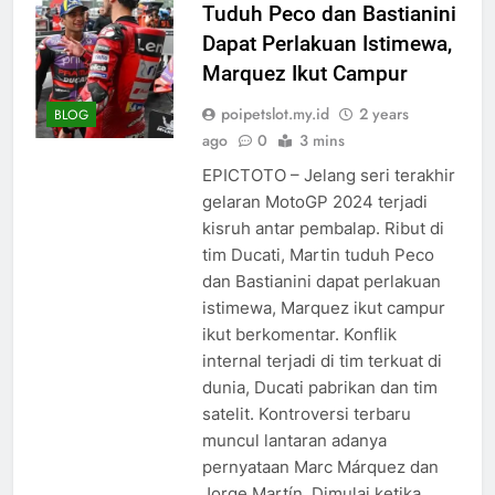
Tuduh Peco dan Bastianini
Dapat Perlakuan Istimewa,
Marquez Ikut Campur
poipetslot.my.id
2 years
BLOG
ago
0
3 mins
EPICTOTO – Jelang seri terakhir
gelaran MotoGP 2024 terjadi
kisruh antar pembalap. Ribut di
tim Ducati, Martin tuduh Peco
dan Bastianini dapat perlakuan
istimewa, Marquez ikut campur
ikut berkomentar. Konflik
internal terjadi di tim terkuat di
dunia, Ducati pabrikan dan tim
satelit. Kontroversi terbaru
muncul lantaran adanya
pernyataan Marc Márquez dan
Jorge Martín. Dimulai ketika…