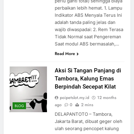
perlu ganti total) sehingga biaya
perbaikan lebih hemat. 1. Lampu
Indikator ABS Menyala Terus Ini
adalah tanda paling jelas dan
wajib diwaspadai: 2. Rem Terasa
Tidak Normal saat Pengereman
Saat modul ABS bermasalah,…
Read More
Aksi Si Tangan Panjang di
Tambora, Kalung Emas
Berpindah Secepat Kilat
poipetslot.my.id
12 months
ago
0
2 mins
BLOG
DELAPANTOTO – Tambora,
Jakarta Barat, dibuat geger oleh
ulah seorang pencopet kalung