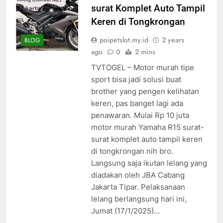
surat Komplet Auto Tampil
Keren di Tongkrongan
poipetslot.my.id
2 years
BLOG
ago
0
2 mins
TVTOGEL – Motor murah tipe
sport bisa jadi solusi buat
brother yang pengen kelihatan
keren, pas banget lagi ada
penawaran. Mulai Rp 10 juta
motor murah Yamaha R15 surat-
surat komplet auto tampil keren
di tongkrongan nih bro.
Langsung saja ikutan lelang yang
diadakan oleh JBA Cabang
Jakarta Tipar. Pelaksanaan
lelang berlangsung hari ini,
Jumat (17/1/2025)…